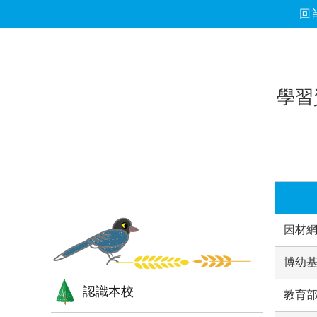
回
跳到主要內容區塊
:::
:::
學習
因材網
博幼
認識本校
教育