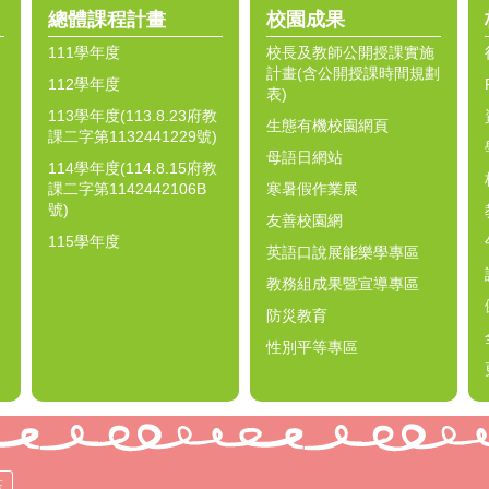
總體課程計畫
校園成果
111學年度
校長及教師公開授課實施
計畫(含公開授課時間規劃
112學年度
表)
113學年度(113.8.23府教
生態有機校園網頁
課二字第1132441229號)
母語日網站
114學年度(114.8.15府教
課二字第1142442106B
寒暑假作業展
號)
友善校園網
115學年度
英語口說展能樂學專區
教務組成果暨宣導專區
防災教育
性別平等專區
策