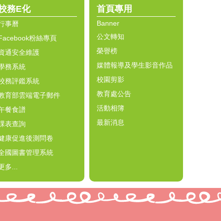
校務E化
首頁專用
Banner
行事曆
公文轉知
Facebook粉絲專頁
榮譽榜
資通安全維護
媒體報導及學生影音作品
學務系統
校園剪影
校務評鑑系統
教育處公告
教育部雲端電子郵件
活動相簿
午餐食譜
最新消息
課表查詢
健康促進後測問卷
全國圖書管理系統
更多...