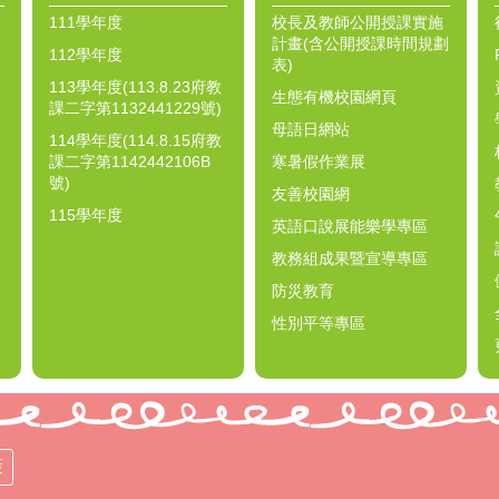
111學年度
校長及教師公開授課實施
計畫(含公開授課時間規劃
112學年度
表)
113學年度(113.8.23府教
生態有機校園網頁
課二字第1132441229號)
母語日網站
114學年度(114.8.15府教
課二字第1142442106B
寒暑假作業展
號)
友善校園網
115學年度
英語口說展能樂學專區
教務組成果暨宣導專區
防災教育
性別平等專區
策