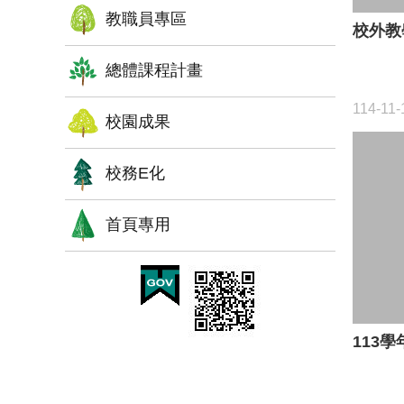
教職員專區
校外教
總體課程計畫
114-11-
校園成果
校務E化
首頁專用
113