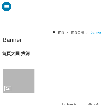
跳到主要內容區塊
進
階
搜
尋
首頁
首頁專用
Banner
Banner
認
識
本
首頁大圖-拔河
校
教
職
員
專
區
總
體
回上一頁
回最上面
課