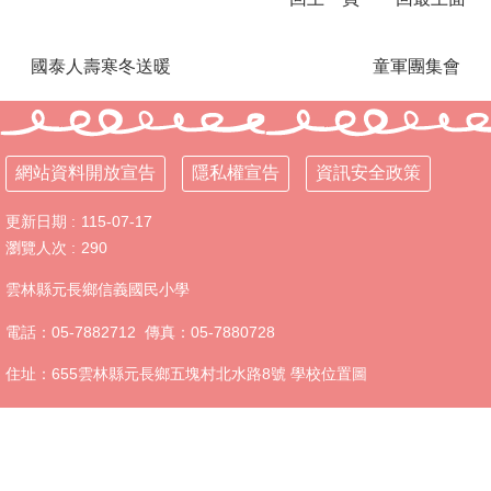
程
計
國泰人壽寒冬送暖
童軍團集會
畫
校
園
成
網站資料開放宣告
隱私權宣告
資訊安全政策
果
校
更新日期
115-07-17
務
瀏覽人次
290
E
化
雲林縣元長鄉信義國民小學
首
電話：05-7882712 傳真：05-7880728
頁
專
住址：655雲林縣元長鄉五塊村北水路8號 學校位置圖
用
回
首