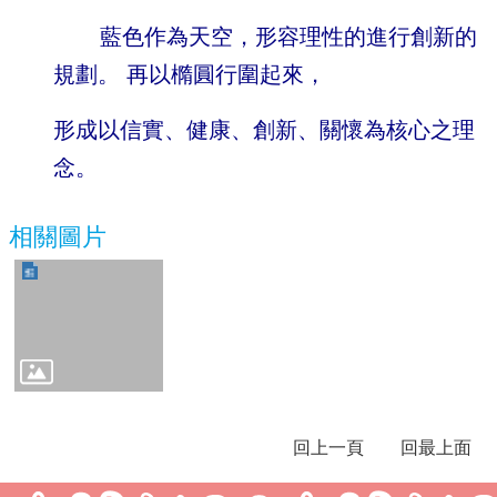
頁
藍色作為天空，形容理性的進行創新的
網
站
規劃。 再以橢圓行圍起來，
導
覽
形成以信實、健康、創新、關懷為核心之理
雲
念。
林
縣
教
相關圖片
育
網
網
路
硬
碟
雲
回上一頁
回最上面
林
縣
教