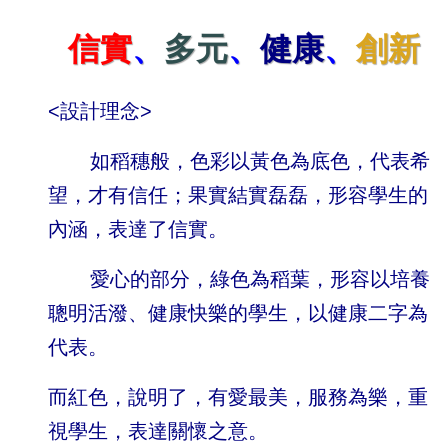
程
信實
、
多元
、
健康
、
創新
計
畫
校
<設計理念>
園
成
如稻穗般，色彩以黃色為底色，代表希
果
望，才有信任；
果實結實磊磊，形容學生的
校
務
內涵，表達了信實。
E
化
愛心的部分，綠色為稻葉，形容以培養
首
聰明活潑、健康快樂的學生，以健康二字為
頁
專
代表。
用
而紅色，說明了，有愛最美，服務為樂，重
回
首
視學生，表達關懷之意。