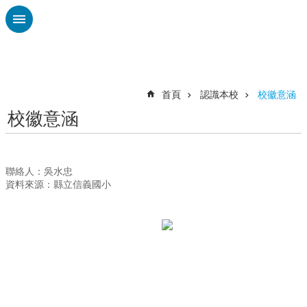
跳到主要內容區塊
進
階
搜
尋
首頁
認識本校
校徽意涵
校徽意涵
認
識
本
校
聯絡人：吳水忠
資料來源：縣立信義國小
教
職
員
專
區
總
體
課